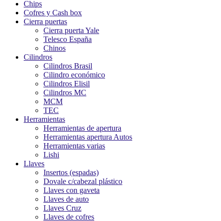
Chips
Cofres y Cash box
Cierra puertas
Cierra puerta Yale
Telesco España
Chinos
Cilindros
Cilindros Brasil
Cilindro económico
Cilindros Elisil
Cilindros MC
MCM
TEC
Herramientas
Herramientas de apertura
Herramientas apertura Autos
Herramientas varias
Lishi
Llaves
Insertos (espadas)
Dovale c/cabezal plástico
Llaves con gaveta
Llaves de auto
Llaves Cruz
Llaves de cofres