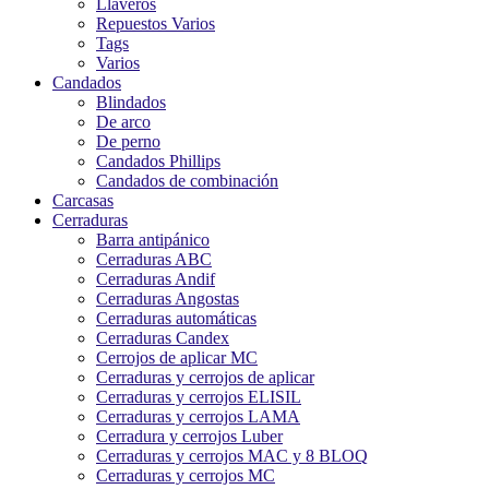
Llaveros
Repuestos Varios
Tags
Varios
Candados
Blindados
De arco
De perno
Candados Phillips
Candados de combinación
Carcasas
Cerraduras
Barra antipánico
Cerraduras ABC
Cerraduras Andif
Cerraduras Angostas
Cerraduras automáticas
Cerraduras Candex
Cerrojos de aplicar MC
Cerraduras y cerrojos de aplicar
Cerraduras y cerrojos ELISIL
Cerraduras y cerrojos LAMA
Cerradura y cerrojos Luber
Cerraduras y cerrojos MAC y 8 BLOQ
Cerraduras y cerrojos MC