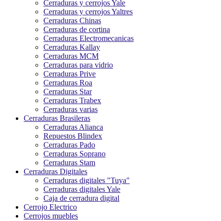
Cerraduras y cerrojos Yale
Cerraduras y cerrojos Yaltres
Cerraduras Chinas
Cerraduras de cortina
Cerraduras Electromecanicas
Cerraduras Kallay
Cerraduras MCM
Cerraduras para vidrio
Cerraduras Prive
Cerraduras Roa
Cerraduras Star
Cerraduras Trabex
Cerraduras varias
Cerraduras Brasileras
Cerraduras Alianca
Repuestos Blindex
Cerraduras Pado
Cerraduras Soprano
Cerraduras Stam
Cerraduras Digitales
Cerraduras digitales "Tuya"
Cerraduras digitales Yale
Caja de cerradura digital
Cerrojo Electrico
Cerrojos muebles