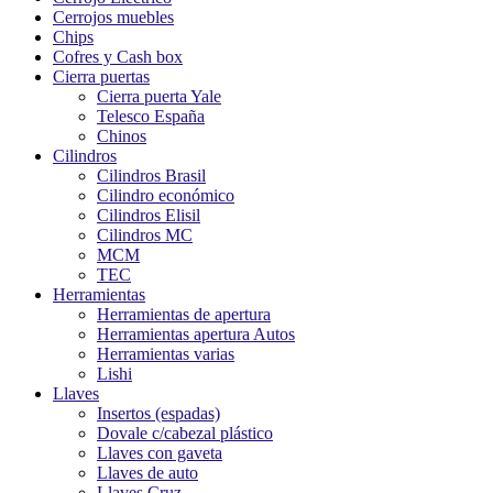
Cerrojos muebles
Chips
Cofres y Cash box
Cierra puertas
Cierra puerta Yale
Telesco España
Chinos
Cilindros
Cilindros Brasil
Cilindro económico
Cilindros Elisil
Cilindros MC
MCM
TEC
Herramientas
Herramientas de apertura
Herramientas apertura Autos
Herramientas varias
Lishi
Llaves
Insertos (espadas)
Dovale c/cabezal plástico
Llaves con gaveta
Llaves de auto
Llaves Cruz