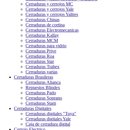
Cerraduras y cerrojos MC
Cerraduras y cerrojos Yale
Cerraduras y cerrojos Yaltres
Cerraduras Chinas
Cerraduras de cortina
Cerraduras Electromecanicas
Cerraduras Kallay
Cerraduras MCM
Cerraduras para vidrio
Cerraduras Prive
Cerraduras Roa
Cerraduras Star
Cerraduras Trabex
Cerraduras varias
Cerraduras Brasileras
Cerraduras Alianca
Repuestos Blindex
Cerraduras Pado
Cerraduras Soprano
Cerraduras Stam
Cerraduras Digitales
Cerraduras digitales "Tuya"
Cerraduras digitales Yale
Caja de cerradura digital
Cerrojo Electrico