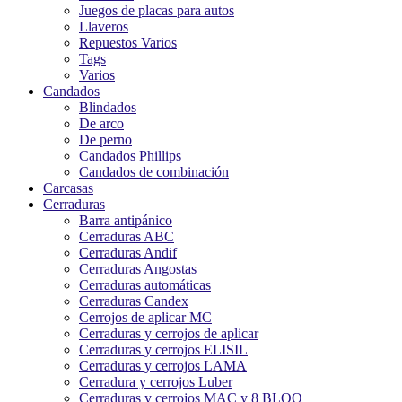
Juegos de placas para autos
Llaveros
Repuestos Varios
Tags
Varios
Candados
Blindados
De arco
De perno
Candados Phillips
Candados de combinación
Carcasas
Cerraduras
Barra antipánico
Cerraduras ABC
Cerraduras Andif
Cerraduras Angostas
Cerraduras automáticas
Cerraduras Candex
Cerrojos de aplicar MC
Cerraduras y cerrojos de aplicar
Cerraduras y cerrojos ELISIL
Cerraduras y cerrojos LAMA
Cerradura y cerrojos Luber
Cerraduras y cerrojos MAC y 8 BLOQ