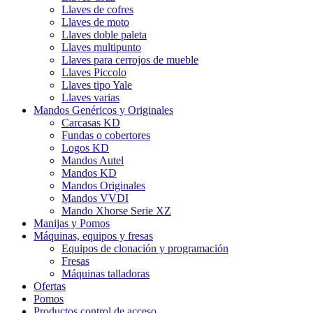
Llaves de cofres
Llaves de moto
Llaves doble paleta
Llaves multipunto
Llaves para cerrojos de mueble
Llaves Piccolo
Llaves tipo Yale
Llaves varias
Mandos Genéricos y Originales
Carcasas KD
Fundas o cobertores
Logos KD
Mandos Autel
Mandos KD
Mandos Originales
Mandos VVDI
Mando Xhorse Serie XZ
Manijas y Pomos
Máquinas, equipos y fresas
Equipos de clonación y programación
Fresas
Máquinas talladoras
Ofertas
Pomos
Productos control de acceso