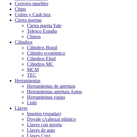
Cerrojos muebles
Chips
Cofres y Cash box
Cierra puertas
Cierra puerta Yale
Telesco España
Chinos
Cilindros
Cilindros Brasil
Cilindro económico
Cilindros Elisil
Cilindros MC
MCM
TEC
Herramientas
Herramientas de apertura
Herramientas apertura Autos
Herramientas varias
Lishi
Llaves
Insertos (espadas)
Dovale c/cabezal plástico
Llaves con gaveta
Llaves de auto
Llaves Cruz