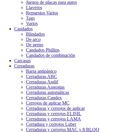
Juegos de placas para autos
Llaveros
Repuestos Varios
Tags
Varios
Candados
Blindados
De arco
De perno
Candados Phillips
Candados de combinación
Carcasas
Cerraduras
Barra antipánico
Cerraduras ABC
Cerraduras Andif
Cerraduras Angostas
Cerraduras automáticas
Cerraduras Candex
Cerrojos de aplicar MC
Cerraduras y cerrojos de aplicar
Cerraduras y cerrojos ELISIL
Cerraduras y cerrojos LAMA
Cerradura y cerrojos Luber
Cerraduras y cerrojos MAC y 8 BLOQ