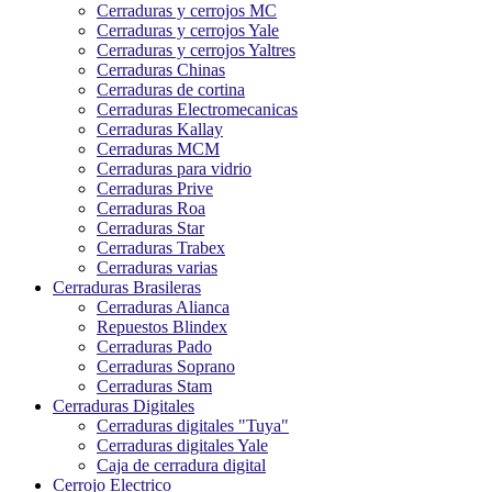
Cerraduras y cerrojos MC
Cerraduras y cerrojos Yale
Cerraduras y cerrojos Yaltres
Cerraduras Chinas
Cerraduras de cortina
Cerraduras Electromecanicas
Cerraduras Kallay
Cerraduras MCM
Cerraduras para vidrio
Cerraduras Prive
Cerraduras Roa
Cerraduras Star
Cerraduras Trabex
Cerraduras varias
Cerraduras Brasileras
Cerraduras Alianca
Repuestos Blindex
Cerraduras Pado
Cerraduras Soprano
Cerraduras Stam
Cerraduras Digitales
Cerraduras digitales "Tuya"
Cerraduras digitales Yale
Caja de cerradura digital
Cerrojo Electrico