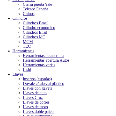
Cierra puerta Yale
Telesco España
Chinos
Cilindros
Cilindros Brasil
Cilindro económico
Cilindros Elisil
Cilindros MC
MCM
TEC
Herramientas
Herramientas de apertura
Herramientas apertura Autos
Herramientas varias
Lishi
Llaves
Insertos (espadas)
Dovale c/cabezal plástico
Llaves con gaveta
Llaves de auto
Llaves Cruz
Llaves de cofres
Llaves de moto
Llaves doble paleta