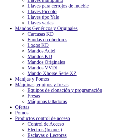
Llaves multipunto
Llaves para cerrojos de mueble
Llaves Piccolo
Llaves tipo Yale
Llaves varias
Mandos Genéricos y Originales
Carcasas KD
Fundas o cobertores
Logos KD
Mandos Autel
Mandos KD
Mandos Originales
Mandos VVDI
Mando Xhorse Serie XZ
Manijas y Pomos
Máquinas, equipos y fresas
Equipos de clonación y programación
Fresas
Máquinas talladoras
Ofertas
Pomos
Productos control de acceso
Control de Acceso
Electros (Imanes)
Esclavas o Lectoras