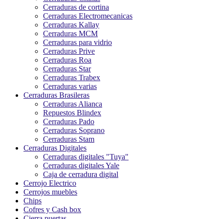
Cerraduras de cortina
Cerraduras Electromecanicas
Cerraduras Kallay
Cerraduras MCM
Cerraduras para vidrio
Cerraduras Prive
Cerraduras Roa
Cerraduras Star
Cerraduras Trabex
Cerraduras varias
Cerraduras Brasileras
Cerraduras Alianca
Repuestos Blindex
Cerraduras Pado
Cerraduras Soprano
Cerraduras Stam
Cerraduras Digitales
Cerraduras digitales "Tuya"
Cerraduras digitales Yale
Caja de cerradura digital
Cerrojo Electrico
Cerrojos muebles
Chips
Cofres y Cash box
Cierra puertas