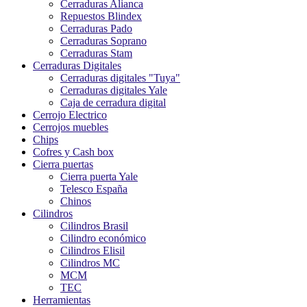
Cerraduras Alianca
Repuestos Blindex
Cerraduras Pado
Cerraduras Soprano
Cerraduras Stam
Cerraduras Digitales
Cerraduras digitales "Tuya"
Cerraduras digitales Yale
Caja de cerradura digital
Cerrojo Electrico
Cerrojos muebles
Chips
Cofres y Cash box
Cierra puertas
Cierra puerta Yale
Telesco España
Chinos
Cilindros
Cilindros Brasil
Cilindro económico
Cilindros Elisil
Cilindros MC
MCM
TEC
Herramientas