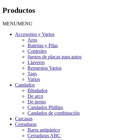
Productos
MENU
MENU
Accesorios y Varios
Aros
Baterias y Pilas
Controles
Juegos de placas para autos
Llaveros
Repuestos Varios
Tags
Varios
Candados
Blindados
De arco
De perno
Candados Phillips
Candados de combinación
Carcasas
Cerraduras
Barra antipánico
Cerraduras ABC