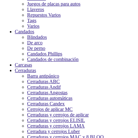
Juegos de placas para autos
Llaveros
Repuestos Varios
Tags
Varios
Candados
Blindados
De arco
De perno
Candados Phillips
Candados de combinación
Carcasas
Cerraduras
Barra antipánico
Cerraduras ABC
Cerraduras Andif
Cerraduras Angostas
Cerraduras automáticas
Cerraduras Candex
Cerrojos de aplicar MC
Cerraduras y cerrojos de aplicar
Cerraduras y cerrojos ELISIL
Cerraduras y cerrojos LAMA
Cerradura y cerrojos Luber
Cerraduras y cerrojos MAC y 8 BLOQ