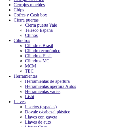
Cerrojos muebles
Chips
Cofres y Cash box
Cierra puertas
Cierra puerta Yale
Telesco España
Chinos
Cilindros
Cilindros Brasil
Cilindro económico
Cilindros Elisil
Cilindros MC
MCM
TEC
Herramientas
Herramientas de apertura
Herramientas apertura Autos
Herramientas varias
Lishi
Llaves
Insertos (espadas)
Dovale c/cabezal plástico
Llaves con gaveta
Llaves de auto