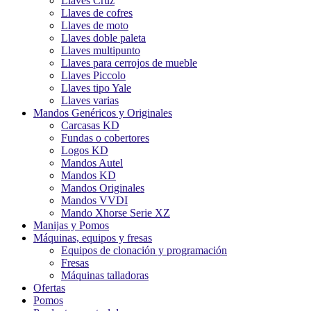
Llaves Cruz
Llaves de cofres
Llaves de moto
Llaves doble paleta
Llaves multipunto
Llaves para cerrojos de mueble
Llaves Piccolo
Llaves tipo Yale
Llaves varias
Mandos Genéricos y Originales
Carcasas KD
Fundas o cobertores
Logos KD
Mandos Autel
Mandos KD
Mandos Originales
Mandos VVDI
Mando Xhorse Serie XZ
Manijas y Pomos
Máquinas, equipos y fresas
Equipos de clonación y programación
Fresas
Máquinas talladoras
Ofertas
Pomos