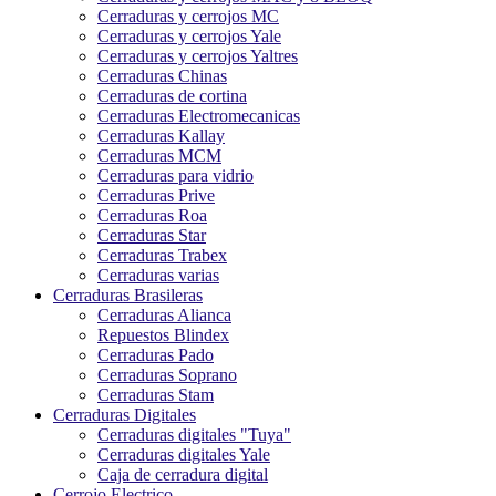
Cerraduras y cerrojos MC
Cerraduras y cerrojos Yale
Cerraduras y cerrojos Yaltres
Cerraduras Chinas
Cerraduras de cortina
Cerraduras Electromecanicas
Cerraduras Kallay
Cerraduras MCM
Cerraduras para vidrio
Cerraduras Prive
Cerraduras Roa
Cerraduras Star
Cerraduras Trabex
Cerraduras varias
Cerraduras Brasileras
Cerraduras Alianca
Repuestos Blindex
Cerraduras Pado
Cerraduras Soprano
Cerraduras Stam
Cerraduras Digitales
Cerraduras digitales "Tuya"
Cerraduras digitales Yale
Caja de cerradura digital
Cerrojo Electrico