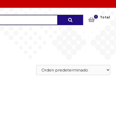
0
Buscar
Total
por: