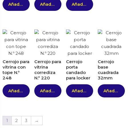
Añadir al carrito
Añadir al carrito
Añadir al carrito
Cerrojo para
Cerrojo para
Cerrojo
Cerrojo
vitrina con
vitrina
porta
base
tope N.º
corrediza
candado
cuadrada
248
N.º 220
para locker
32mm
Añadir al carrito
Añadir al carrito
Añadir al carrito
Añadir al carrito
1
2
3
→