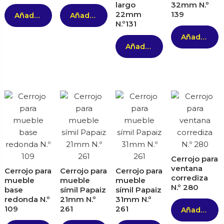
largo
32mm N.º
22mm
139
Añadir al carrito
Añadir al carrito
N.º131
Añadir al carrito
Añadir al carrito
Cerrojo para
ventana
Cerrojo para
Cerrojo para
Cerrojo para
corrediza
mueble
mueble
mueble
N.º 280
base
símil Papaiz
símil Papaiz
redonda N.º
21mm N.º
31mm N.º
109
261
261
Añadir al carrito