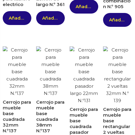
combinació
electrico
largo N.º 361
n N.º 905
Añadir al carrito
Añadir al carrito
Añadir al carrito
Añadir al carrito
Cerrojo para
Cerrojo para
mueble
mueble
Cerrojo para
Cerrojo para
base
base
mueble
mueble
cuadrada
cuadrada
base
base
32mm
38mm
cuadrada
rectangular
N.º137
N.º137
pasador
2 vueltas