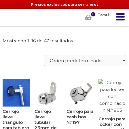
Precios exclusivos para cerrajeros
0
Total
Mostrando 1–16 de 47 resultados
Cerrojo
Cerrojo
Cerrojo para
llave
llave
cash box
Cerrojo para
triangulo
tubular
N.º197
locker con
para tablero
23mm de