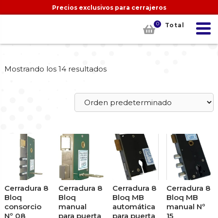
Precios exclusivos para cerrajeros
0
Total
Mostrando los 14 resultados
Cerradura 8
Cerradura 8
Cerradura 8
Cerradura 8
Bloq
Bloq
Bloq MB
Bloq MB
consorcio
manual
automática
manual Nº
Nº 08
para puerta
para puerta
15