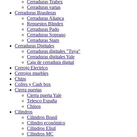
Cerraduras Trabex
Cerraduras varias
Cerraduras Brasileras
Cerraduras Alianca
Repuestos Blindex
Cerraduras Pado
Cerraduras Soprano
Cerraduras Stam
Cerraduras Digitales
Cerraduras digitales "Tuya"
Cerraduras digitales Yale
Caja de cerradura digital
Cerrojo Electrico
Cerrojos muebles
Chips
Cofres y Cash box
Cierra puertas
Cierra puerta Yale
Telesco España
Chinos
Cilindros
Cilindros Brasil
Cilindro económico
Cilindros Elisil
Cilindros MC