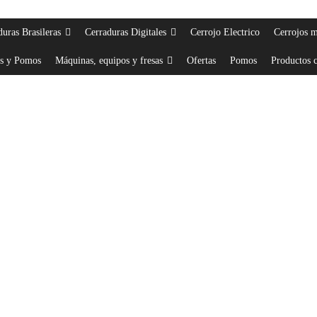
duras Brasileras
Cerraduras Digitales
Cerrojo Electrico
Cerrojos 
s y Pomos
Máquinas, equipos y fresas
Ofertas
Pomos
Productos c