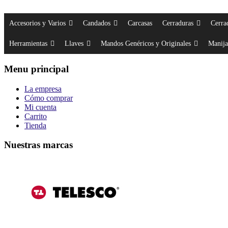
Accesorios y Varios
Candados
Carcasas
Cerraduras
Cerra
Herramientas
Llaves
Mandos Genéricos y Originales
Manija
Menu principal
La empresa
Cómo comprar
Mi cuenta
Carrito
Tienda
Nuestras marcas