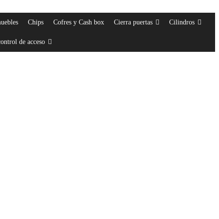
muebles
Chips
Cofres y Cash box
Cierra puertas
Cilindros
ontrol de acceso