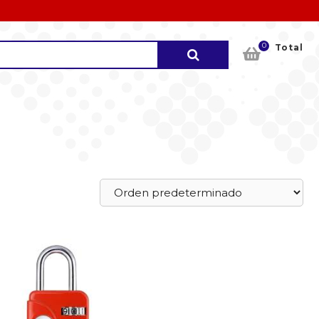
0
Buscar
Total
por: