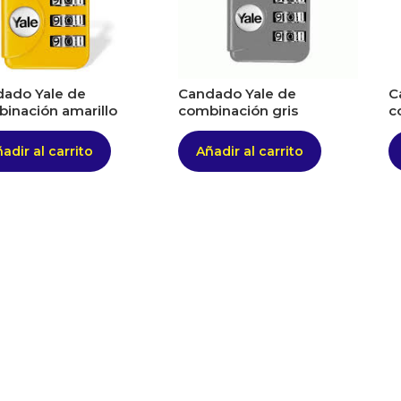
ado Yale de
Candado Yale de
C
inación amarillo
combinación gris
c
adir al carrito
Añadir al carrito