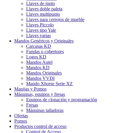
Llaves de moto
Llaves doble paleta
Llaves multipunto
Llaves para cerrojos de mueble
Llaves Piccolo
Llaves tipo Yale
Llaves varias
Mandos Genéricos y Originales
Carcasas KD
Fundas o cobertores
Logos KD
Mandos Autel
Mandos KD
Mandos Originales
Mandos VVDI
Mando Xhorse Serie XZ
Manijas y Pomos
Máquinas, equipos y fresas
Equipos de clonación y programación
Fresas
Máquinas talladoras
Ofertas
Pomos
Productos control de acceso
Control de Acceso