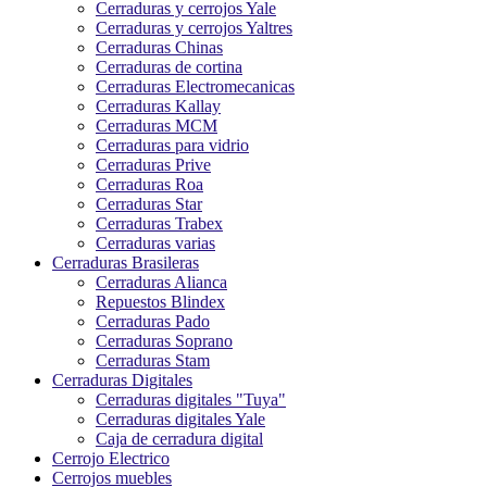
Cerraduras y cerrojos Yale
Cerraduras y cerrojos Yaltres
Cerraduras Chinas
Cerraduras de cortina
Cerraduras Electromecanicas
Cerraduras Kallay
Cerraduras MCM
Cerraduras para vidrio
Cerraduras Prive
Cerraduras Roa
Cerraduras Star
Cerraduras Trabex
Cerraduras varias
Cerraduras Brasileras
Cerraduras Alianca
Repuestos Blindex
Cerraduras Pado
Cerraduras Soprano
Cerraduras Stam
Cerraduras Digitales
Cerraduras digitales "Tuya"
Cerraduras digitales Yale
Caja de cerradura digital
Cerrojo Electrico
Cerrojos muebles