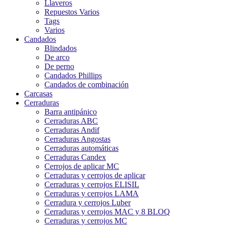
Llaveros
Repuestos Varios
Tags
Varios
Candados
Blindados
De arco
De perno
Candados Phillips
Candados de combinación
Carcasas
Cerraduras
Barra antipánico
Cerraduras ABC
Cerraduras Andif
Cerraduras Angostas
Cerraduras automáticas
Cerraduras Candex
Cerrojos de aplicar MC
Cerraduras y cerrojos de aplicar
Cerraduras y cerrojos ELISIL
Cerraduras y cerrojos LAMA
Cerradura y cerrojos Luber
Cerraduras y cerrojos MAC y 8 BLOQ
Cerraduras y cerrojos MC