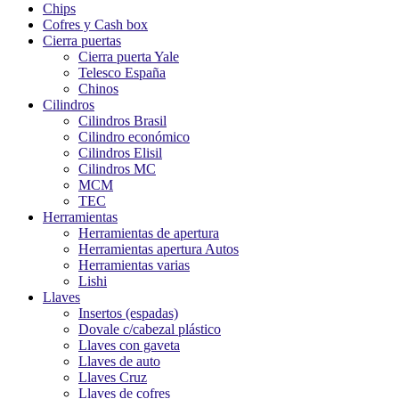
Chips
Cofres y Cash box
Cierra puertas
Cierra puerta Yale
Telesco España
Chinos
Cilindros
Cilindros Brasil
Cilindro económico
Cilindros Elisil
Cilindros MC
MCM
TEC
Herramientas
Herramientas de apertura
Herramientas apertura Autos
Herramientas varias
Lishi
Llaves
Insertos (espadas)
Dovale c/cabezal plástico
Llaves con gaveta
Llaves de auto
Llaves Cruz
Llaves de cofres