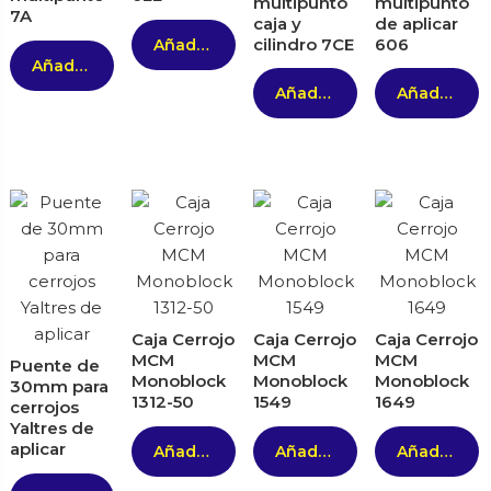
multipunto
multipunto
7A
caja y
de aplicar
cilindro 7CE
606
Añadir al carrito
Añadir al carrito
Añadir al carrito
Añadir al carrito
Caja Cerrojo
Caja Cerrojo
Caja Cerrojo
MCM
MCM
MCM
Puente de
Monoblock
Monoblock
Monoblock
30mm para
1312-50
1549
1649
cerrojos
Yaltres de
aplicar
Añadir al carrito
Añadir al carrito
Añadir al carrito