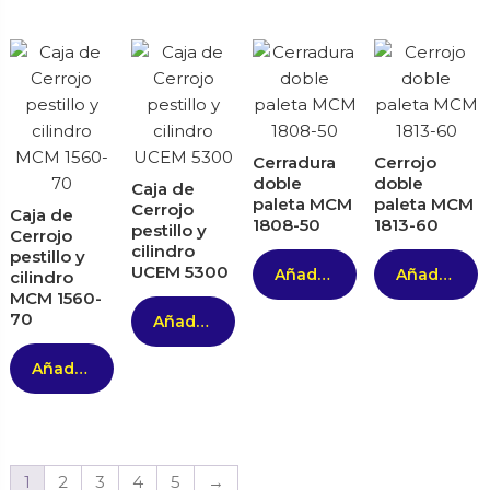
Cerradura
Cerrojo
doble
doble
Caja de
paleta MCM
paleta MCM
Cerrojo
Caja de
1808-50
1813-60
pestillo y
Cerrojo
cilindro
pestillo y
UCEM 5300
Añadir al carrito
Añadir al carrito
cilindro
MCM 1560-
70
Añadir al carrito
Añadir al carrito
1
2
3
4
5
→