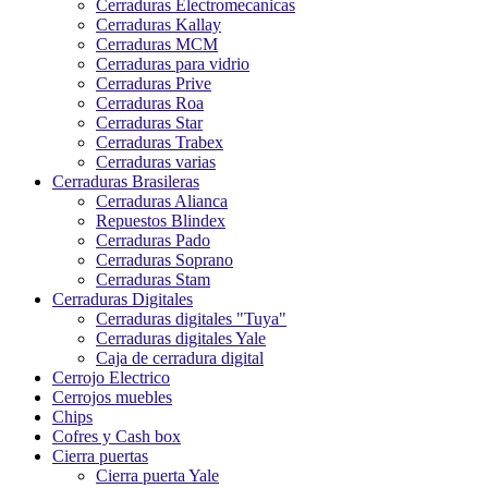
Cerraduras Electromecanicas
Cerraduras Kallay
Cerraduras MCM
Cerraduras para vidrio
Cerraduras Prive
Cerraduras Roa
Cerraduras Star
Cerraduras Trabex
Cerraduras varias
Cerraduras Brasileras
Cerraduras Alianca
Repuestos Blindex
Cerraduras Pado
Cerraduras Soprano
Cerraduras Stam
Cerraduras Digitales
Cerraduras digitales "Tuya"
Cerraduras digitales Yale
Caja de cerradura digital
Cerrojo Electrico
Cerrojos muebles
Chips
Cofres y Cash box
Cierra puertas
Cierra puerta Yale