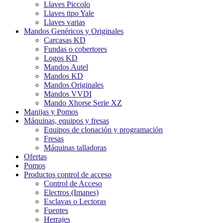
Llaves Piccolo
Llaves tipo Yale
Llaves varias
Mandos Genéricos y Originales
Carcasas KD
Fundas o cobertores
Logos KD
Mandos Autel
Mandos KD
Mandos Originales
Mandos VVDI
Mando Xhorse Serie XZ
Manijas y Pomos
Máquinas, equipos y fresas
Equipos de clonación y programación
Fresas
Máquinas talladoras
Ofertas
Pomos
Productos control de acceso
Control de Acceso
Electros (Imanes)
Esclavas o Lectoras
Fuentes
Herrajes