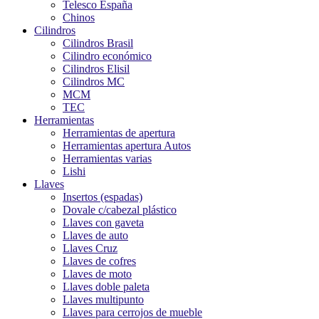
Telesco España
Chinos
Cilindros
Cilindros Brasil
Cilindro económico
Cilindros Elisil
Cilindros MC
MCM
TEC
Herramientas
Herramientas de apertura
Herramientas apertura Autos
Herramientas varias
Lishi
Llaves
Insertos (espadas)
Dovale c/cabezal plástico
Llaves con gaveta
Llaves de auto
Llaves Cruz
Llaves de cofres
Llaves de moto
Llaves doble paleta
Llaves multipunto
Llaves para cerrojos de mueble