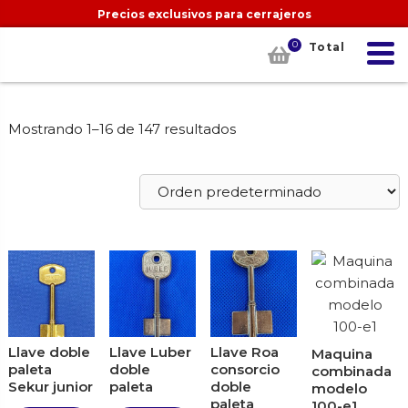
Precios exclusivos para cerrajeros
0
Total
Mostrando 1–16 de 147 resultados
Llave doble
Llave Luber
Llave Roa
Maquina
paleta
doble
consorcio
combinada
Sekur junior
paleta
doble
modelo
paleta
100-e1