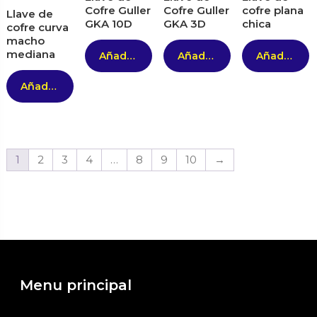
Cofre Guller
Cofre Guller
cofre plana
Llave de
GKA 10D
GKA 3D
chica
cofre curva
macho
mediana
Añadir al carrito
Añadir al carrito
Añadir al carrito
Añadir al carrito
1
2
3
4
…
8
9
10
→
Menu principal