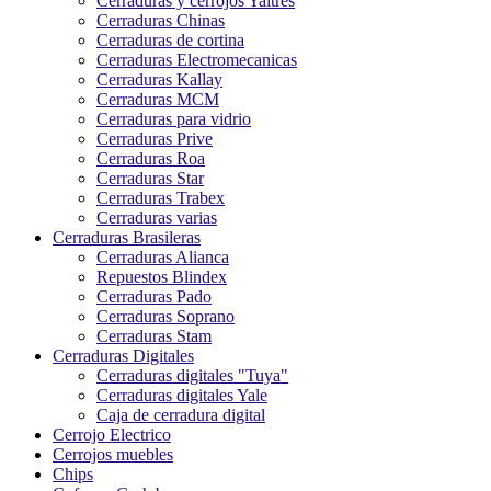
Cerraduras y cerrojos Yaltres
Cerraduras Chinas
Cerraduras de cortina
Cerraduras Electromecanicas
Cerraduras Kallay
Cerraduras MCM
Cerraduras para vidrio
Cerraduras Prive
Cerraduras Roa
Cerraduras Star
Cerraduras Trabex
Cerraduras varias
Cerraduras Brasileras
Cerraduras Alianca
Repuestos Blindex
Cerraduras Pado
Cerraduras Soprano
Cerraduras Stam
Cerraduras Digitales
Cerraduras digitales "Tuya"
Cerraduras digitales Yale
Caja de cerradura digital
Cerrojo Electrico
Cerrojos muebles
Chips