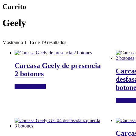
Carrito
Geely
Mostrando 1–16 de 19 resultados
Carcasa Geely de presencia
Carca
2 botones
desfas
botone
Añadir al carrito
Añadir al c
Carca