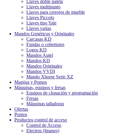
Llaves doble paleta
Llaves multipunto
Llaves para cerrojos de mueble
Llaves Piccolo
Llaves tipo Yale
Llaves varias
Mandos Genéricos y Originales
Carcasas KD
Fundas o cobertores
Logos KD
Mandos Autel
Mandos KD
Mandos Originales
Mandos VVDI
Mando Xhorse Serie XZ
Manijas y Pomos
Máquinas, equipos y fresas
Equipos de clonación y programación
Fresas
Máquinas talladoras
Ofertas
Pomos
Productos control de acceso
Control de Acceso
Electros (Imanes)