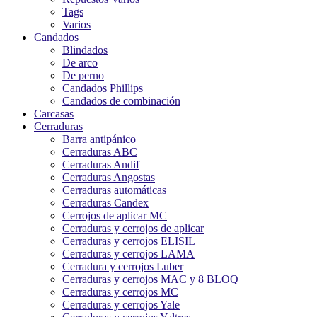
Tags
Varios
Candados
Blindados
De arco
De perno
Candados Phillips
Candados de combinación
Carcasas
Cerraduras
Barra antipánico
Cerraduras ABC
Cerraduras Andif
Cerraduras Angostas
Cerraduras automáticas
Cerraduras Candex
Cerrojos de aplicar MC
Cerraduras y cerrojos de aplicar
Cerraduras y cerrojos ELISIL
Cerraduras y cerrojos LAMA
Cerradura y cerrojos Luber
Cerraduras y cerrojos MAC y 8 BLOQ
Cerraduras y cerrojos MC
Cerraduras y cerrojos Yale