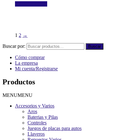
Añadir al carrito
1
2
→
Buscar por:
Buscar
Cómo comprar
La empresa
Mi cuenta/Registrarse
Productos
MENU
MENU
Accesorios y Varios
Aros
Baterias y Pilas
Controles
Juegos de placas para autos
Llaveros
Repuestos Varios