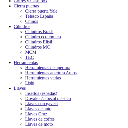
Cofres y Cash box
Cierra puertas
Cierra puerta Yale
Telesco España
Chinos
Cilindros
Cilindros Brasil
Cilindro económico
Cilindros Elisil
Cilindros MC
MCM
TEC
Herramientas
Herramientas de apertura
Herramientas apertura Autos
Herramientas varias
Lishi
Llaves
Insertos (espadas)
Dovale c/cabezal plástico
Llaves con gaveta
Llaves de auto
Llaves Cruz
Llaves de cofres
Llaves de moto