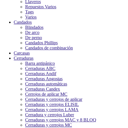
Llaveros
Repuestos Varios
Tags
Varios
Candados
Blindados
De arco
De perno
Candados Phillips
Candados de combinación
Carcasas
Cerraduras
Barra antipánico
Cerraduras ABC
Cerraduras Andif
Cerraduras Angostas
Cerraduras automáticas
Cerraduras Candex
Cerrojos de aplicar MC
Cerraduras y cerrojos de aplicar
Cerraduras y cerrojos ELISIL
Cerraduras y cerrojos LAMA
Cerradura y cerrojos Luber
Cerraduras y cerrojos MAC y 8 BLOQ
Cerraduras y cerrojos MC