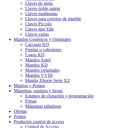
Llaves de moto
Llaves doble paleta
Llaves multipunto
Llaves para cerrojos de mueble
Llaves Piccolo
Llaves tipo Yale
Llaves varias
Mandos Genéricos y Originales
Carcasas KD
Fundas o cobertores
Logos KD
Mandos Autel
Mandos KD
Mandos Originales
Mandos VVDI
Mando Xhorse Serie XZ
Manijas y Pomos
Máquinas, equipos y fresas
Equipos de clonación y programación
Fresas
Máquinas talladoras
Ofertas
Pomos
Productos control de acceso
Control de Acceso