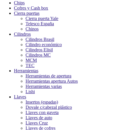
Chips
Cofres y Cash box
Cierra puertas
Cierra puerta Yale
Telesco España
Chinos
Cilindros
Cilindros Brasil
Cilindro económico
Cilindros Elisil
Cilindros MC
MCM
TEC
Herramientas
Herramientas de apertura
Herramientas apertura Autos
Herramientas varias
Lishi
Llaves
Insertos (espadas)
Dovale c/cabezal plástico
Llaves con gaveta
Llaves de auto
Llaves Cruz
Llaves de cofres