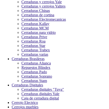
Cerraduras y cerrojos Yale
Cerraduras y cerrojos Yaltres
Cerraduras Chinas
Cerraduras de cortina
Cerraduras Electromecanicas
Cerraduras Kallay
Cerraduras MCM
Cerraduras para vidrio
Cerraduras Prive
Cerraduras Roa
Cerraduras Star
Cerraduras Trabex
Cerraduras varias
Cerraduras Brasileras
Cerraduras Alianca
Repuestos Blindex
Cerraduras Pado
Cerraduras Soprano
Cerraduras Stam
Cerraduras Digitales
Cerraduras digitales "Tuya"
Cerraduras digitales Yale
Caja de cerradura digital
Cerrojo Electrico
Cerrojos muebles