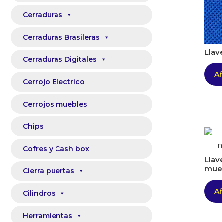
Cerraduras
Cerraduras Brasileras
Llav
Cerraduras Digitales
Añ
Cerrojo Electrico
Cerrojos muebles
Chips
Cofres y Cash box
Llav
mueb
Cierra puertas
Añ
Cilindros
Herramientas