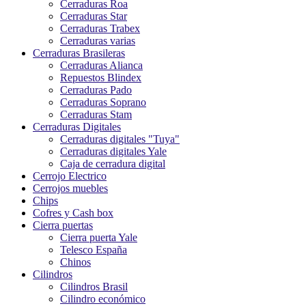
Cerraduras Roa
Cerraduras Star
Cerraduras Trabex
Cerraduras varias
Cerraduras Brasileras
Cerraduras Alianca
Repuestos Blindex
Cerraduras Pado
Cerraduras Soprano
Cerraduras Stam
Cerraduras Digitales
Cerraduras digitales "Tuya"
Cerraduras digitales Yale
Caja de cerradura digital
Cerrojo Electrico
Cerrojos muebles
Chips
Cofres y Cash box
Cierra puertas
Cierra puerta Yale
Telesco España
Chinos
Cilindros
Cilindros Brasil
Cilindro económico