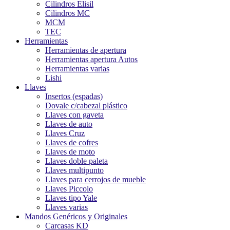
Cilindros Elisil
Cilindros MC
MCM
TEC
Herramientas
Herramientas de apertura
Herramientas apertura Autos
Herramientas varias
Lishi
Llaves
Insertos (espadas)
Dovale c/cabezal plástico
Llaves con gaveta
Llaves de auto
Llaves Cruz
Llaves de cofres
Llaves de moto
Llaves doble paleta
Llaves multipunto
Llaves para cerrojos de mueble
Llaves Piccolo
Llaves tipo Yale
Llaves varias
Mandos Genéricos y Originales
Carcasas KD