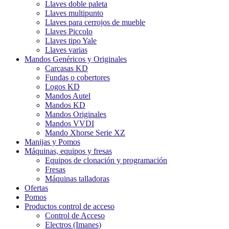
Llaves doble paleta
Llaves multipunto
Llaves para cerrojos de mueble
Llaves Piccolo
Llaves tipo Yale
Llaves varias
Mandos Genéricos y Originales
Carcasas KD
Fundas o cobertores
Logos KD
Mandos Autel
Mandos KD
Mandos Originales
Mandos VVDI
Mando Xhorse Serie XZ
Manijas y Pomos
Máquinas, equipos y fresas
Equipos de clonación y programación
Fresas
Máquinas talladoras
Ofertas
Pomos
Productos control de acceso
Control de Acceso
Electros (Imanes)