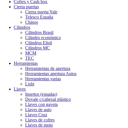
Cofres y Cash box
Cierra puertas
Cierra puerta Yale
Telesco España
Chinos
Cilindros
Cilindros Brasil
Cilindro económico
Cilindros Elisil
Cilindros MC
MCM
TEC
Herramientas
Herramientas de apertura
Herramientas apertura Autos
Herramientas varias
Lishi
Llaves
Insertos (espadas)
Dovale c/cabezal plástico
Llaves con gaveta
Llaves de auto
Llaves Cruz
Llaves de cofres
Llaves de moto