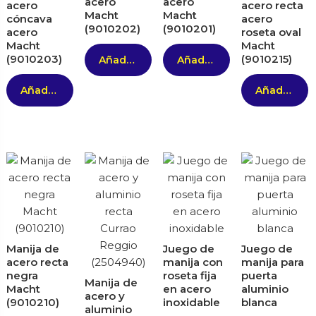
acero
acero
acero
acero recta
Macht
Macht
cóncava
acero
(9010202)
(9010201)
acero
roseta oval
Macht
Macht
(9010203)
(9010215)
Añadir al carrito
Añadir al carrito
Añadir al carrito
Añadir al carrito
Manija de
Juego de
Juego de
acero recta
manija con
manija para
negra
roseta fija
puerta
Manija de
Macht
en acero
aluminio
acero y
(9010210)
inoxidable
blanca
aluminio