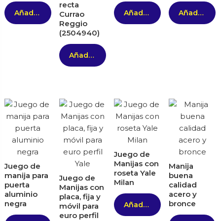
recta
Añadir al carrito
Añadir al carrito
Añadir al carrito
Currao
Reggio
(2504940)
Añadir al carrito
Juego de
Manijas con
Juego de
Manija
roseta Yale
manija para
buena
Juego de
Milan
puerta
calidad
Manijas con
aluminio
acero y
placa, fija y
negra
bronce
Añadir al carrito
móvil para
euro perfil