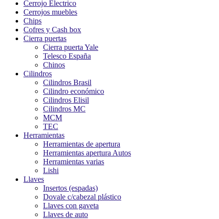
Cerrojo Electrico
Cerrojos muebles
Chips
Cofres y Cash box
Cierra puertas
Cierra puerta Yale
Telesco España
Chinos
Cilindros
Cilindros Brasil
Cilindro económico
Cilindros Elisil
Cilindros MC
MCM
TEC
Herramientas
Herramientas de apertura
Herramientas apertura Autos
Herramientas varias
Lishi
Llaves
Insertos (espadas)
Dovale c/cabezal plástico
Llaves con gaveta
Llaves de auto