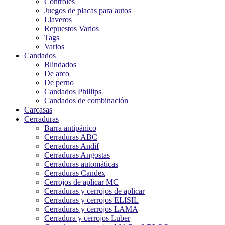
Controles
Juegos de placas para autos
Llaveros
Repuestos Varios
Tags
Varios
Candados
Blindados
De arco
De perno
Candados Phillips
Candados de combinación
Carcasas
Cerraduras
Barra antipánico
Cerraduras ABC
Cerraduras Andif
Cerraduras Angostas
Cerraduras automáticas
Cerraduras Candex
Cerrojos de aplicar MC
Cerraduras y cerrojos de aplicar
Cerraduras y cerrojos ELISIL
Cerraduras y cerrojos LAMA
Cerradura y cerrojos Luber