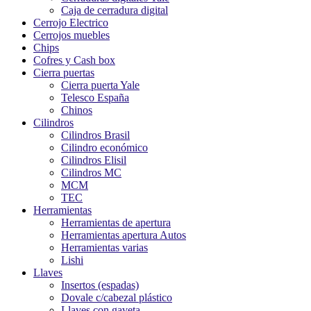
Caja de cerradura digital
Cerrojo Electrico
Cerrojos muebles
Chips
Cofres y Cash box
Cierra puertas
Cierra puerta Yale
Telesco España
Chinos
Cilindros
Cilindros Brasil
Cilindro económico
Cilindros Elisil
Cilindros MC
MCM
TEC
Herramientas
Herramientas de apertura
Herramientas apertura Autos
Herramientas varias
Lishi
Llaves
Insertos (espadas)
Dovale c/cabezal plástico
Llaves con gaveta