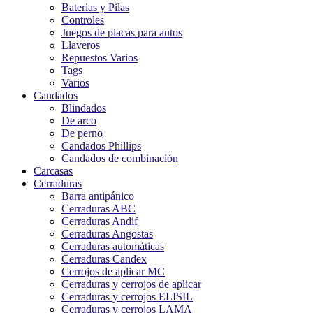
Baterias y Pilas
Controles
Juegos de placas para autos
Llaveros
Repuestos Varios
Tags
Varios
Candados
Blindados
De arco
De perno
Candados Phillips
Candados de combinación
Carcasas
Cerraduras
Barra antipánico
Cerraduras ABC
Cerraduras Andif
Cerraduras Angostas
Cerraduras automáticas
Cerraduras Candex
Cerrojos de aplicar MC
Cerraduras y cerrojos de aplicar
Cerraduras y cerrojos ELISIL
Cerraduras y cerrojos LAMA