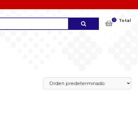
0
Buscar
Total
por: