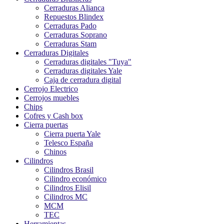
Cerraduras Alianca
Repuestos Blindex
Cerraduras Pado
Cerraduras Soprano
Cerraduras Stam
Cerraduras Digitales
Cerraduras digitales "Tuya"
Cerraduras digitales Yale
Caja de cerradura digital
Cerrojo Electrico
Cerrojos muebles
Chips
Cofres y Cash box
Cierra puertas
Cierra puerta Yale
Telesco España
Chinos
Cilindros
Cilindros Brasil
Cilindro económico
Cilindros Elisil
Cilindros MC
MCM
TEC
Herramientas