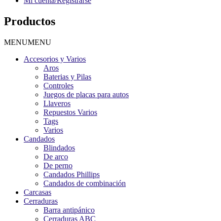
Mi cuenta/Registrarse
Productos
MENU
MENU
Accesorios y Varios
Aros
Baterias y Pilas
Controles
Juegos de placas para autos
Llaveros
Repuestos Varios
Tags
Varios
Candados
Blindados
De arco
De perno
Candados Phillips
Candados de combinación
Carcasas
Cerraduras
Barra antipánico
Cerraduras ABC