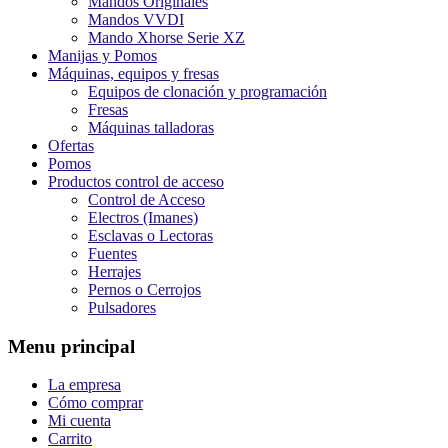
Mandos Originales
Mandos VVDI
Mando Xhorse Serie XZ
Manijas y Pomos
Máquinas, equipos y fresas
Equipos de clonación y programación
Fresas
Máquinas talladoras
Ofertas
Pomos
Productos control de acceso
Control de Acceso
Electros (Imanes)
Esclavas o Lectoras
Fuentes
Herrajes
Pernos o Cerrojos
Pulsadores
Menu principal
La empresa
Cómo comprar
Mi cuenta
Carrito